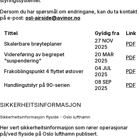
styringssystemet.
Dersom du har spørsmål om endringane, kan du ta kontakt
på e-post:
osl-airside@avinor.no
Tittel
Gyldig fra
Link
27 NOV
Skalerbare brøyteplaner
PDF
2025
Videreføring av begrepet
20 MAR
PDF
"suspendering"
2025
04 JUL
Frakoblingspunkt 4 flyttet østover
PDF
2025
08 SEP
Handlingutstyr på 90-serien
PDF
2025
SIKKERHEITSINFORMASJON
Sikkerheitsinformasjon flyside - Oslo lufthamn
Her vert sikkerheitsinformasjon som rører operasjonar
på/ved flyside på Oslo lufthamn publisert.