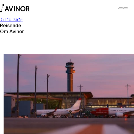
Til forside
Forretningspartner
Reisende
Om Avinor
Forretningspartner