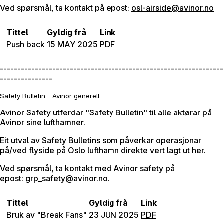
Ved spørsmål, ta kontakt på epost:
osl-airside@avinor.no
Tittel
Gyldig frå
Link
Push back
15 MAY 2025
PDF
----------------------------------------------------------------
---------------
Safety Bulletin - Avinor generelt
Avinor Safety utferdar "Safety Bulletin" til alle aktørar på
Avinor sine lufthamner.
Eit utval av Safety Bulletins som påverkar operasjonar
på/ved flyside på Oslo lufthamn direkte vert lagt ut her.
Ved spørsmål, ta kontakt med Avinor safety på
epost:
grp_safety@avinor.no.
Tittel
Gyldig frå
Link
Bruk av "Break Fans"
23 JUN 2025
PDF