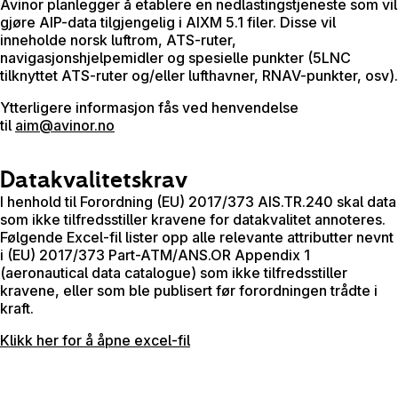
Avinor planlegger å etablere en nedlastingstjeneste som vil
gjøre AIP-data tilgjengelig i AIXM 5.1 filer. Disse vil
inneholde norsk luftrom, ATS-ruter,
navigasjonshjelpemidler og spesielle punkter (5LNC
tilknyttet ATS-ruter og/eller lufthavner, RNAV-punkter, osv).
Ytterligere informasjon fås ved henvendelse
til
aim@avinor.no
Datakvalitetskrav
I henhold til Forordning (EU) 2017/373 AIS.TR.240 skal data
som ikke tilfredsstiller kravene for datakvalitet annoteres.
Følgende Excel-fil lister opp alle relevante attributter nevnt
i (EU) 2017/373 Part-ATM/ANS.OR Appendix 1
(aeronautical data catalogue) som ikke tilfredsstiller
kravene, eller som ble publisert før forordningen trådte i
kraft.
Klikk her for å åpne excel-fil