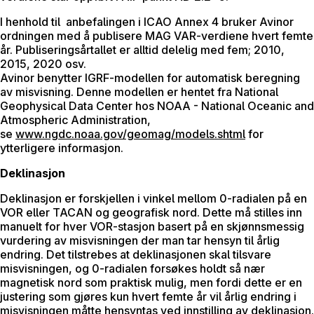
I henhold til anbefalingen i ICAO Annex 4 bruker Avinor
ordningen med å publisere MAG VAR-verdiene hvert femte
år. Publiseringsårtallet er alltid delelig med fem; 2010,
2015, 2020 osv.
Avinor benytter IGRF-modellen for automatisk beregning
av misvisning. Denne modellen er hentet fra National
Geophysical Data Center hos NOAA - National Oceanic and
Atmospheric Administration,
se
www.ngdc.noaa.gov/geomag/models.shtml
for
ytterligere informasjon.
Deklinasjon
Deklinasjon er forskjellen i vinkel mellom 0-radialen på en
VOR eller TACAN og geografisk nord. Dette må stilles inn
manuelt for hver VOR-stasjon basert på en skjønnsmessig
vurdering av misvisningen der man tar hensyn til årlig
endring. Det tilstrebes at deklinasjonen skal tilsvare
misvisningen, og 0-radialen forsøkes holdt så nær
magnetisk nord som praktisk mulig, men fordi dette er en
justering som gjøres kun hvert femte år vil årlig endring i
misvisningen måtte hensyntas ved innstilling av deklinasjon.