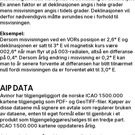
En annen faktor er at deklinasjonen angis i hele grader
mens misvisningen angis i tidels grader. Deklinasjonen vil
derfor nødvendigvis måtte avrundes noe i forhold til
misvisningen.
Eksempel:
Dersom misvisningen ved en VORs posisjon er 2,6° E og
deklinasjonen er satt til 3° E vil magnetisk kurs være
002,6° når man flyr ut på 003-radialen, altså en differanse
på 0,4°. Dersom årlig endring i misvisning er 0,2° E kan
man to år senere forvente at differansen har blitt tilnærmet
null fordi misvisningen da er forventet økt til 3,0° E.
AIP DATA
Avinor har tilgjengeliggjort de norske ICAO 1:500.000
kartene tilgjengelig som PDF- og GeoTIFF-filer. Kjøper av
disse dataene må signere en avtale som regulerer bruken
av dataene, enten til eget formål eller til gjenbruk i et
produkt som tilgjengeliggjøres/selges til en tredje part.
ICAO 1:500.000 kartene oppdateres årlig.