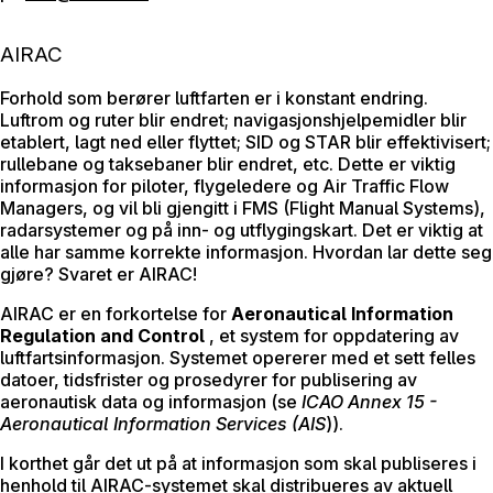
AIRAC
Forhold som berører luftfarten er i konstant endring.
Luftrom og ruter blir endret; navigasjonshjelpemidler blir
etablert, lagt ned eller flyttet; SID og STAR blir effektivisert;
rullebane og taksebaner blir endret, etc. Dette er viktig
informasjon for piloter, flygeledere og Air Traffic Flow
Managers, og vil bli gjengitt i FMS (Flight Manual Systems),
radarsystemer og på inn- og utflygingskart. Det er viktig at
alle har samme korrekte informasjon. Hvordan lar dette seg
gjøre? Svaret er AIRAC!
AIRAC er en forkortelse for
Aeronautical Information
Regulation and Control
, et system for oppdatering av
luftfartsinformasjon. Systemet opererer med et sett felles
datoer, tidsfrister og prosedyrer for publisering av
aeronautisk data og informasjon (se
ICAO Annex 15 -
Aeronautical Information Services (AIS
)).
I korthet går det ut på at informasjon som skal publiseres i
henhold til AIRAC-systemet skal distribueres av aktuell