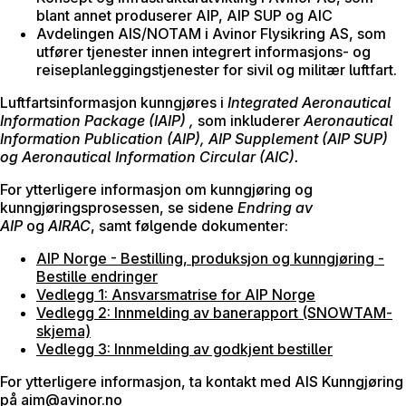
blant annet produserer AIP, AIP SUP og AIC
Avdelingen AIS/NOTAM i Avinor Flysikring AS, som
utfører tjenester innen integrert informasjons- og
reiseplanleggingstjenester for sivil og militær luftfart.
Luftfartsinformasjon kunngjøres i
Integrated Aeronautical
Information Package (IAIP) ,
som inkluderer
Aeronautical
Information Publication (AIP),
AIP Supplement (AIP SUP)
og Aeronautical Information Circular (AIC).
For ytterligere informasjon om kunngjøring og
kunngjøringsprosessen, se sidene
Endring av
AIP
og
AIRAC
, samt følgende dokumenter:
AIP Norge - Bestilling, produksjon og kunngjøring -
Bestille endringer
Vedlegg 1: Ansvarsmatrise for AIP Norge
Vedlegg 2: Innmelding av banerapport (SNOWTAM-
skjema)
Vedlegg 3: Innmelding av godkjent bestiller
For ytterligere informasjon, ta kontakt med AIS Kunngjøring
på
aim@avinor.no