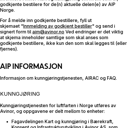
godkjente bestilere for de(n) aktuelle delen(e) av AIP
Norge.
For å melde inn godkjente bestillere, fyll ut
skjemaet "
Innmelding av godkjent bestiller
" og send i
signert form til
aim@avinor.no
Ved endringer er det viktig
at skjema inneholder samtlige som skal anses som
godkjente bestillere, ikke kun den som skal legges til (eller
fjernes).
AIP INFORMASJON
Informasjon om kunngjøringstjenesten, AIRAC og FAQ.
KUNNGJØRING
Kunngjøringstjenesten for luftfarten i Norge utføres av
Avinor, og oppgavene er delt mellom to enheter:
Fagavdelingen Kart og kunngjøring i Bærekraft,
Konsept og Infrastrukturutvikling i Avinor AS, som