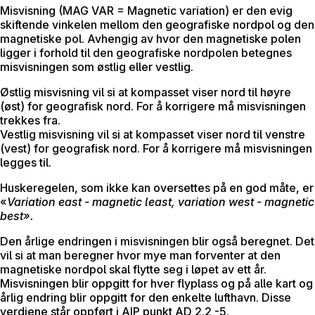
Misvisning (MAG VAR = Magnetic variation) er den evig
skiftende vinkelen mellom den geografiske nordpol og den
magnetiske pol. Avhengig av hvor den magnetiske polen
ligger i forhold til den geografiske nordpolen betegnes
misvisningen som østlig eller vestlig.
Østlig misvisning vil si at kompasset viser nord til høyre
(øst) for geografisk nord. For å korrigere må misvisningen
trekkes fra.
Vestlig misvisning vil si at kompasset viser nord til venstre
(vest) for geografisk nord. For å korrigere må misvisningen
legges til.
Huskeregelen, som ikke kan oversettes på en god måte, er
«
Variation east - magnetic least, variation west - magnetic
best».
Den årlige endringen i misvisningen blir også beregnet. Det
vil si at man beregner hvor mye man forventer at den
magnetiske nordpol skal flytte seg i løpet av ett år.
Misvisningen blir oppgitt for hver flyplass og på alle kart og
årlig endring blir oppgitt for den enkelte lufthavn. Disse
verdiene står oppført i AIP punkt AD 2.2 -5.