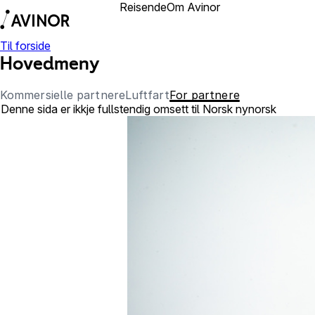
Reisende
Om Avinor
Forretningspartner
Til forside
Hovedmeny
Kommersielle partnere
Luftfart
For partnere
Denne sida er ikkje fullstendig omsett til Norsk nynorsk