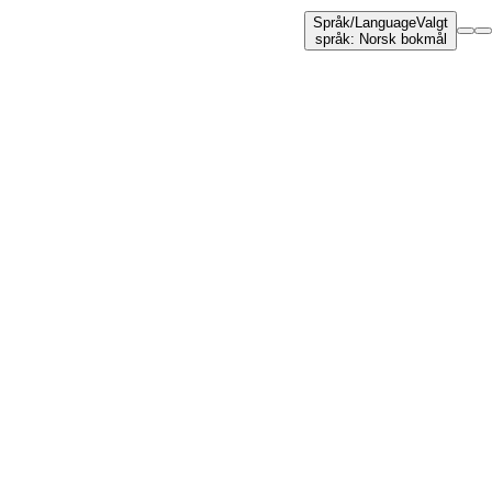
Språk
/
Language
Valgt
språk
:
Norsk bokmål