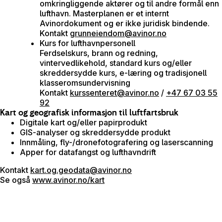
omkringliggende aktører og til andre formål enn
lufthavn. Masterplanen er et internt
Avinordokument og er ikke juridisk bindende.
Kontakt
grunneiendom@avinor.no
Kurs for lufthavnpersonell
Ferdselskurs, brann og redning,
vintervedlikehold, standard kurs og/eller
skreddersydde kurs, e-læring og tradisjonell
klasseromsundervisning
Kontakt
kurssenteret@avinor.no
/
+47 67 03 55
92
Kart og geografisk informasjon til luftfartsbruk
Digitale kart og/eller papirprodukt
GIS-analyser og skreddersydde produkt
Innmåling, fly-/dronefotografering og
laserscanning
Apper for datafangst og lufthavndrift
Kontakt
kart.og.geodata@avinor.no
Se også
www.avinor.no/kart