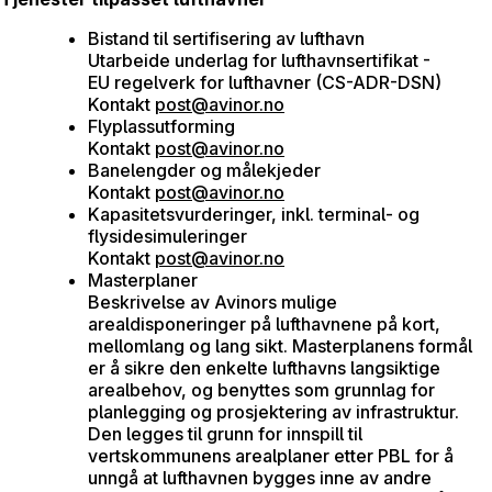
Bistand til sertifisering av lufthavn
Utarbeide
underlag
for
lufthavnsertifikat
-
EU
regelverk
for
lufthavner
(CS-ADR-DSN)
Kontakt
post@avinor.no
Flyplassutforming
Kontakt
post@avinor.no
Banelengder og målekjeder
Kontakt
post@avinor.no
Kapasitetsvurderinger, inkl. terminal- og
flysidesimuleringer
Kontakt
post@avinor.no
Masterplaner
Beskrivelse av Avinors mulige
arealdisponeringer på lufthavnene på
kort,
mellomlang og lang sikt. Masterplanens formål
er å sikre den enkelte lufthavns langsiktige
arealbehov, og benyttes som grunnlag for
planlegging og prosjektering av infrastruktur.
Den legges til grunn for innspill til
vertskommunens arealplaner etter PBL for å
unngå at lufthavnen bygges inne av andre