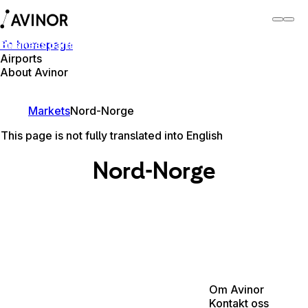
To homepage
Business partner
Airports
About Avinor
Business partner
Markets
Nord-Norge
This page is not fully translated into English
Nord-Norge
Om Avinor
Kontakt oss