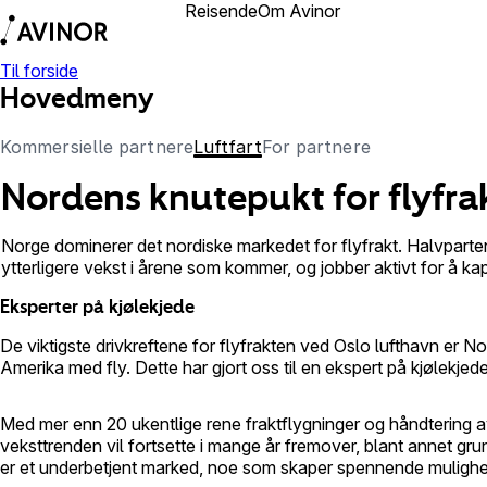
Reisende
Om Avinor
Forretningspartner
Til forside
Hovedmeny
Kommersielle partnere
Luftfart
For partnere
Nordens knutepukt for flyfra
Norge dominerer det nordiske markedet for flyfrakt. Halvparten
ytterligere vekst i årene som kommer, og jobber aktivt for å ka
Eksperter på kjølekjede
De viktigste drivkreftene for flyfrakten ved Oslo lufthavn er N
Amerika med fly. Dette har gjort oss til en ekspert på kjølekjed
Med mer enn 20 ukentlige rene fraktflygninger og håndtering av 
veksttrenden vil fortsette i mange år fremover, blant annet gr
er et underbetjent marked, noe som skaper spennende mulighet