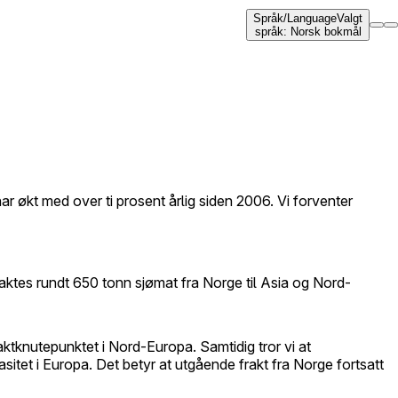
Språk
/
Language
Valgt
språk
:
Norsk bokmål
r økt med over ti prosent årlig siden 2006. Vi forventer
raktes rundt 650 tonn sjømat fra Norge til Asia og Nord-
aktknutepunktet i Nord-Europa. Samtidig tror vi at
itet i Europa. Det betyr at utgående frakt fra Norge fortsatt