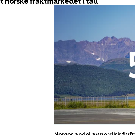
t norske fraktmarkedet i tall
Norges andel av nordisk flyfr