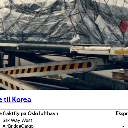
e til Korea
 fraktfly på Oslo lufthavn
Ekspr
Silk Way West
AirBridgeCargo