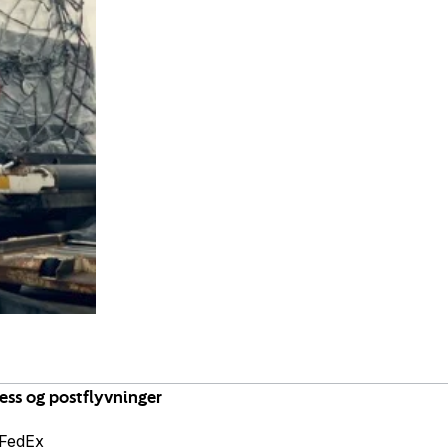
ess og postflyvninger
FedEx