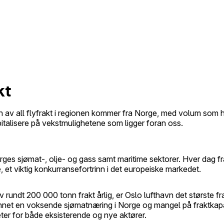
kt
 av all flyfrakt i regionen kommer fra Norge, med volum som ha
pitalisere på vekstmulighetene som ligger foran oss.
orges sjømat-, olje- og gass samt maritime sektorer. Hver dag f
e, et viktig konkurransefortrinn i det europeiske markedet.
rundt 200 000 tonn frakt årlig, er Oslo lufthavn det største fr
unnet en voksende sjømatnæring i Norge og mangel på fraktkapas
er for både eksisterende og nye aktører.