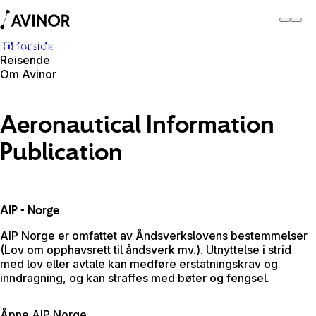
Til forside
Forretningspartner
Reisende
Om Avinor
Forretningspartner
Aeronautical Information
Publication
AIP - Norge
AIP Norge er omfattet av Åndsverkslovens bestemmelser
(Lov om opphavsrett til åndsverk mv.). Utnyttelse i strid
med lov eller avtale kan medføre erstatningskrav og
inndragning, og kan straffes med bøter og fengsel.
Åpne AIP Norge