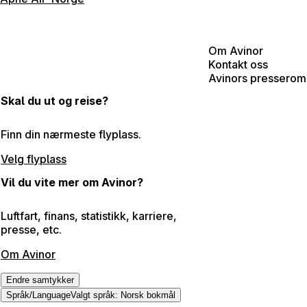
Om Avinor
Kontakt oss
Avinors presserom
Skal du ut og reise?
Finn din nærmeste flyplass.
Velg flyplass
Vil du vite mer om Avinor?
Luftfart, finans, statistikk, karriere,
presse, etc.
Om Avinor
Endre samtykker
Språk
/
Language
Valgt språk
:
Norsk bokmål